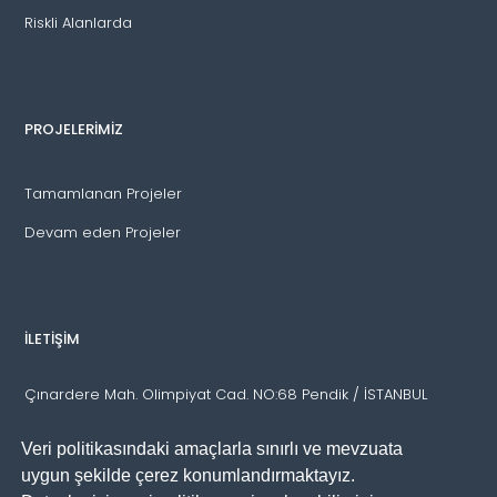
Riskli Alanlarda
PROJELERİMİZ
Tamamlanan Projeler
Devam eden Projeler
İLETİŞİM
Çınardere Mah. Olimpiyat Cad. NO:68 Pendik / İSTANBUL
T:
(0216) 307 61 96
Veri politikasındaki amaçlarla sınırlı ve mevzuata
F:
(0216) 307 61 97
uygun şekilde çerez konumlandırmaktayız.
M:
info@seydioglugrup.com